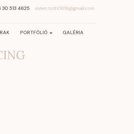
 30 513 4625
vivien.toth0616@gmail.com
RAK
PORTFÓLIÓ
GALÉRIA
CING