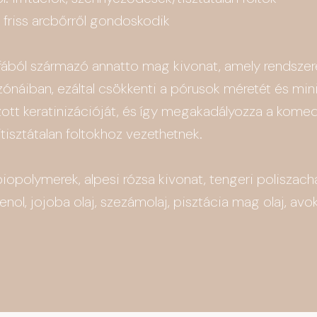
l, friss arcbőrről gondoskodik
fából származó annatto mag kivonat, amely rendszere
zónáiban, ezáltal csökkenti a pórusok méretét és mini
zott keratinizációját, és így megakadályozza a kome
tisztátalan foltokhoz vezethetnek.
polymerek, alpesi rózsa kivonat, tengeri poliszachar
enol, jojoba olaj, szezámolaj, pisztácia mag olaj, avoká