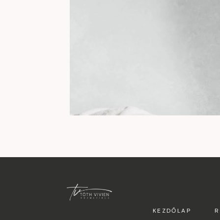
KEZDŐLAP
R