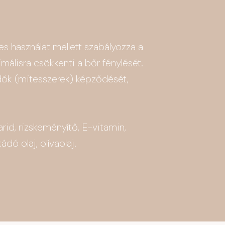
s használat mellett szabályozza a
málisra csökkenti a bőr fénylését.
dók (mitesszerek) képződését,
id, rizskeményítő, E-vitamin,
dó olaj, olívaolaj.