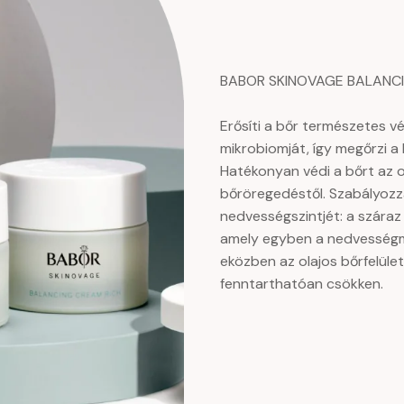
BABOR SKINOVAGE BALANCING
Erősíti a bőr természetes v
mikrobiomját, így megőrzi a
Hatékonyan védi a bőrt az ox
bőröregedéstől. Szabályozza 
nedvességszintjét: a száraz 
amely egyben a nedvességm
eközben az olajos bőrfelül
fenntarthatóan csökken.