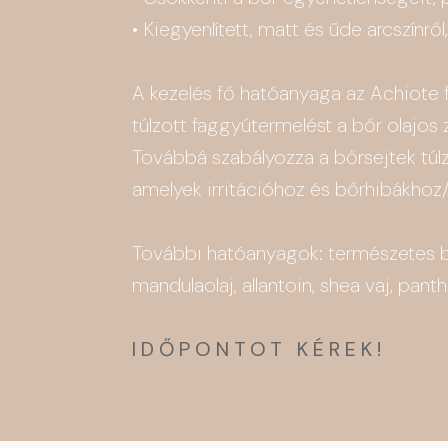
• Kiegyenlített, matt és üde arcszínrő
A kezelés fő hatóanyaga az Achiote 
túlzott faggyútermelést a bőr olajos 
Továbbá szabályozza a bőrsejtek túl
amelyek irritációhoz és bőrhibákhoz/
További hatóanyagok: természetes bio
mandulaolaj, allantoin, shea vaj, panth
IDŐPONTOT KÉREK!