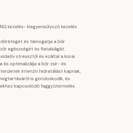
 kezelés- kiegyensúlyozó kezelés
édőrétegét és támogatja a bőr
 bőr egészségét és fiatalságát.
idatív stressztől és ezáltal a korai
és optimalizálja a bőr zsír- és
területek intenzív hidratálást kapnak,
egtartásáról is gondoskodik, és
etekhez kapcsolódó faggyútermelés