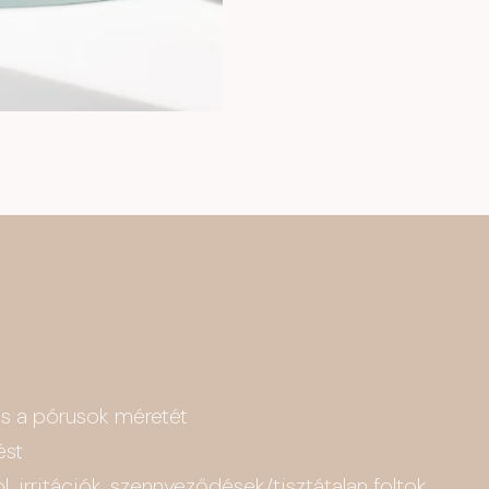
 és a pórusok méretét
ést
l. irritációk, szennyeződések/tisztátalan foltok