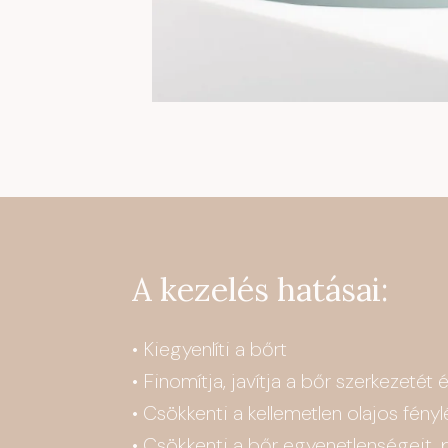
A kezelés hatásai:
• Kiegyenlíti a bőrt
• Finomítja, javítja a bőr szerkezetét
• Csökkenti a kellemetlen olajos fényl
• Csökkenti a bőr egyenetlenségeit, p