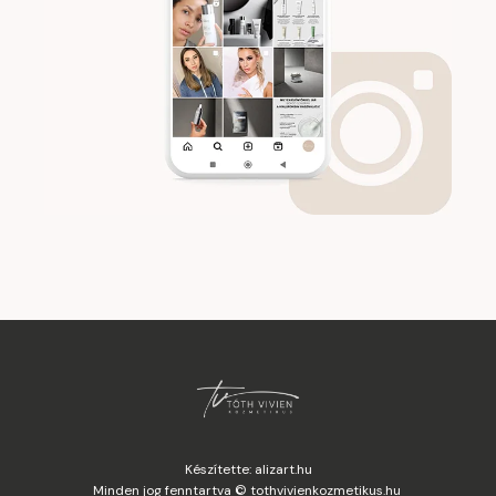
Készítette: alizart.hu
Minden jog fenntartva © tothvivienkozmetikus.hu