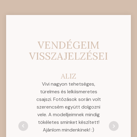
VENDÉGEIM
VISSZAJELZÉSEI
ALIZ
AL
Vivi nagyon tehetséges,
Nagyon
türelmes és lelkiismeretes
precizit
csajszi. Fotózások során volt
kedvességé
szerencsém együtt dolgozni
hozzá és mi
vele. A modelljeimnek mindig
boldogan 
tökéletes sminket készített!
Ajánlom mindenkinek! :)