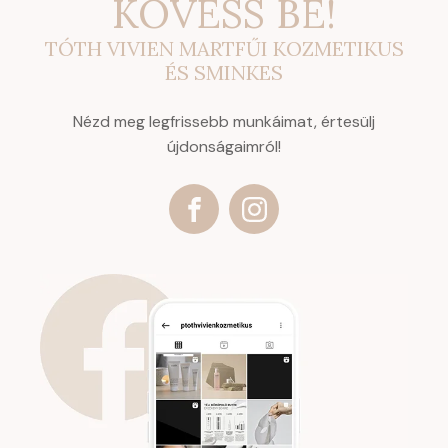
KÖVESS BE!
TÓTH VIVIEN MARTFŰI KOZMETIKUS
ÉS SMINKES
Nézd meg legfrissebb munkáimat, értesülj
újdonságaimról!